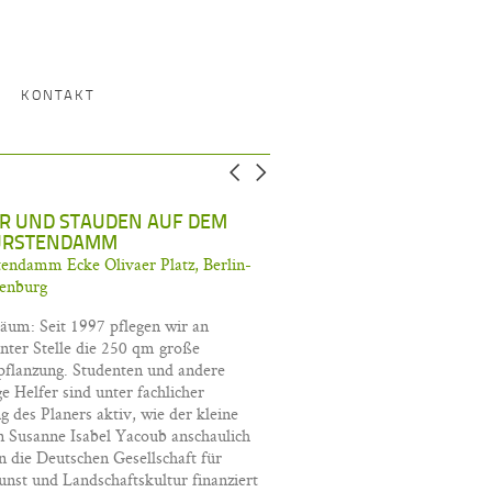
KONTAKT
R UND STAUDEN AUF DEM
ÜRSTENDAMM
endamm Ecke Olivaer Platz, Berlin-
tenburg
läum: Seit 1997 pflegen wir an
ter Stelle die 250 qm große
pflanzung. Studenten und andere
ige Helfer sind unter fachlicher
g des Planers aktiv, wie der kleine
 Susanne Isabel Yacoub anschaulich
en die Deutschen Gesellschaft für
nst und Landschaftskultur finanziert