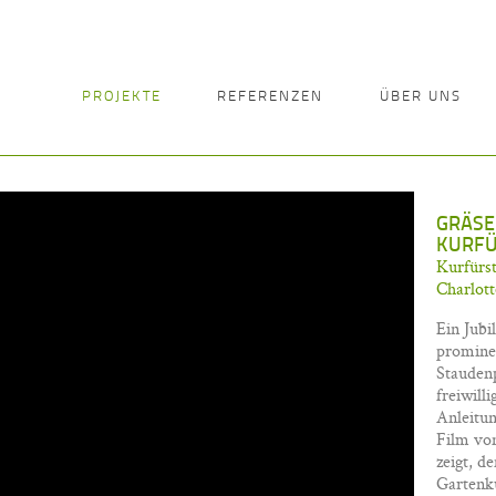
PROJEKTE
REFERENZEN
ÜBER UNS
GRÄSE
KURF
Kurfürst
Charlot
Ein Jubi
prominen
Stauden
freiwill
Anleitun
Film von
zeigt, d
Gartenku