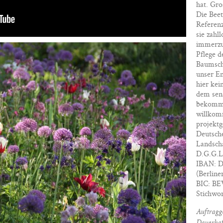
hat. Gr
Die Beet
Referenz
sie zahl
immerzu
Pflege 
Baumsche
unser En
hier kei
dem sen
bekommen
willkom
projekt
Deutsche
Landscha
D.G.G.L
IBAN: D
(Berline
BIC: B
Stichwo
Auftragge