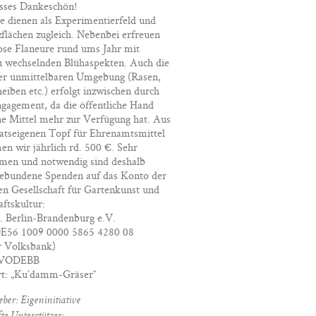
osses Dankeschön!
e dienen als Experimentierfeld und
flächen zugleich. Nebenbei erfreuen
lose Flaneure rund ums Jahr mit
 wechselnden Blühaspekten. Auch die
der unmittelbaren Umgebung (Rasen,
iben etc.) erfolgt inzwischen durch
gagement, da die öffentliche Hand
ne Mittel mehr zur Verfügung hat. Aus
atseigenen Topf für Ehrenamtsmittel
 wir jährlich rd. 500 €. Sehr
men und notwendig sind deshalb
gebundene Spenden auf das Konto der
n Gesellschaft für Gartenkunst und
ftskultur:
. Berlin-Brandenburg e.V.
E56 1009 0000 5865 4280 08
r Volksbank)
EVODEBB
rt: „Ku’damm-Gräser“
ber: Eigeninitiative