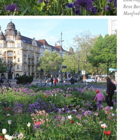
Dauerhaf
Rene Bar
Manfred 